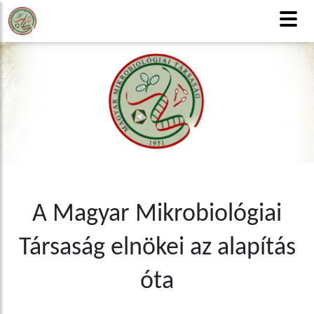
MMT
Honlaptérkép
Tagfelvétel
CSAK TAGOKNAK
English version
A Magyar Mikrobiológiai
Társaság elnökei az alapítás
óta