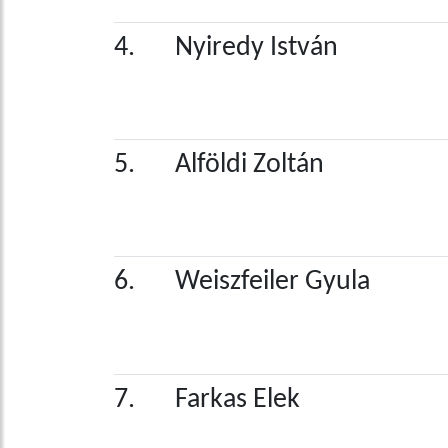
4.
Nyiredy István
5.
Alföldi Zoltán
6.
Weiszfeiler Gyula
7.
Farkas Elek