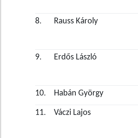
8.
Rauss Károly
9.
Erdős László
10.
Habán György
11.
Váczi Lajos