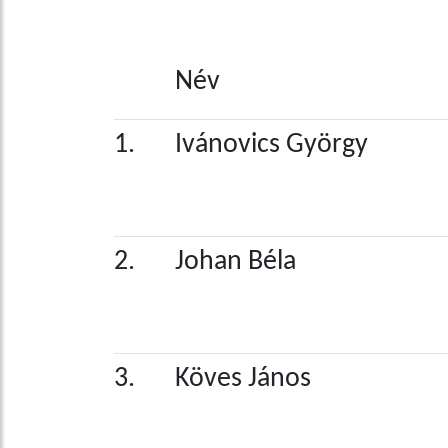
Név
1.
Ivánovics György
2.
Johan Béla
3.
Köves János