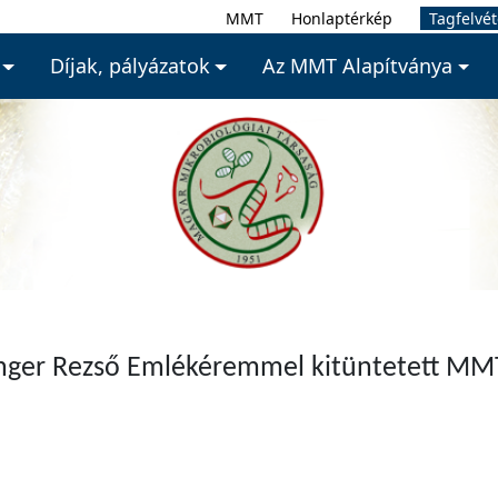
MMT
Honlaptérkép
Tagfelvét
Díjak, pályázatok
Az MMT Alapítványa
ger Rezső Emlékéremmel kitüntetett MM