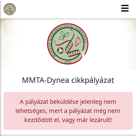
MMT
Honlaptérkép
Tagfelvétel
CSAK TAGOKNAK
English version
MMTA-Dynea cikkpályázat
A pályázat beküldése jelenleg nem
lehetséges, mert a pályázat még nem
kezdődött el, vagy már lezárult!