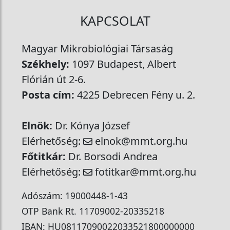
KAPCSOLAT
Magyar Mikrobiológiai Társaság
Székhely:
1097 Budapest, Albert
Flórián út 2-6.
Posta cím:
4225 Debrecen Fény u. 2.
Elnök:
Dr. Kónya József
Elérhetőség:
elnok@mmt.org.hu
Főtitkár:
Dr. Borsodi Andrea
Elérhetőség:
fotitkar@mmt.org.hu
Adószám: 19000448-1-43
OTP Bank Rt. 11709002-20335218
IBAN: HU08117090022033521800000000