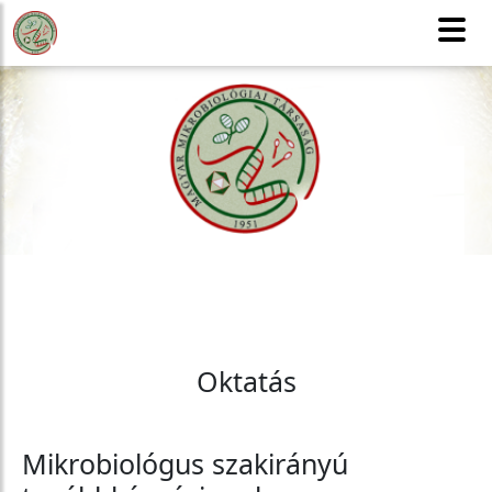
MMT
Honlaptérkép
Tagfelvétel
CSAK TAGOKNAK
English version
Oktatás
Mikrobiológus szakirányú