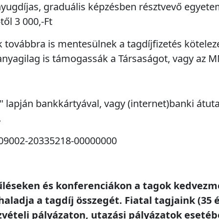
(nyugdíjas, graduális képzésben résztvevő egyete
ől 3 000,-Ft
 továbbra is mentesülnek a tagdíjfizetés kötelez
nyagilag is támogassák a Társaságot, vagy az M
k" lapján bankkártyával, vagy (internet)banki átu
.
709002-20335218-00000000
léseken és konferenciákon a tagok kedvezmény
dja a tagdíj összegét. Fiatal tagjaink (35 é
vételi pályázaton, utazási pályázatok eseté