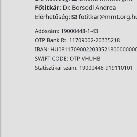
Főtitkár:
Dr. Borsodi Andrea
Elérhetőség:
fotitkar@mmt.org.h
Adószám: 19000448-1-43
OTP Bank Rt. 11709002-20335218
IBAN: HU0811709002203352180000000
SWIFT CODE: OTP VHUHB
Statisztikai szám: 19000448-919110101