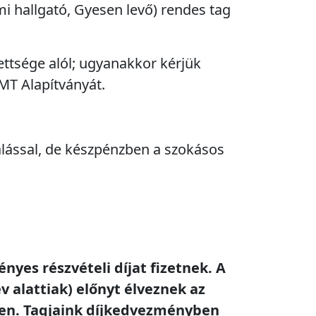
mi hallgató, Gyesen levő) rendes tag
ettsége alól; ugyanakkor kérjük
MT Alapítványát.
talással, de készpénzben a szokásos
es részvételi díjat fizetnek. A
v alattiak) előnyt élveznek az
ben. Tagjaink díjkedvezményben