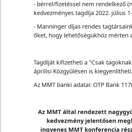
- bérrel/fizetéssel nem rendelkező 
kedvezményes tagdíja 2022. július 1-t
-
Manninger díjas rendes tagtársaink
őket, hogy lehetőségükhöz mérten a
Tagdíját kifizetheti a "Csak tagokna
áprilisi Közgyűlésen is kiegyenlítheti
Az MMT banki adatai: OTP Bank 11
Az MMT által rendezett nagygyű
kedvezmény jelentősen meghala
ingyenes MMT konferencia rész