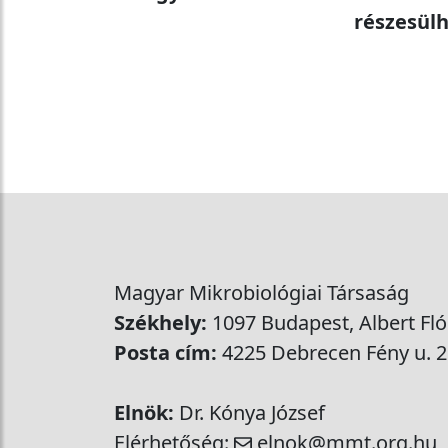
részesülh
Magyar Mikrobiológiai Társaság
Székhely:
1097 Budapest, Albert Flór
Posta cím:
4225 Debrecen Fény u. 2
Elnök:
Dr. Kónya József
Elérhetőség:
elnok@mmt.org.hu