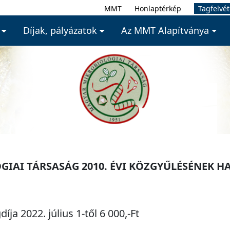
MMT
Honlaptérkép
Tagfelvét
Díjak, pályázatok
Az MMT Alapítványa
IAI TÁRSASÁG 2010. ÉVI KÖZGYŰLÉSÉNEK H
íja 2022. július 1-től 6 000,-Ft