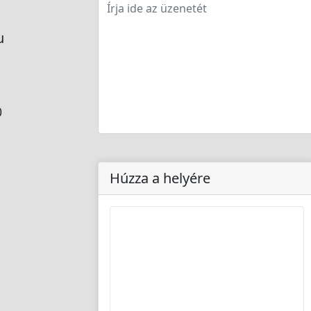
u
0
Húzza a helyére